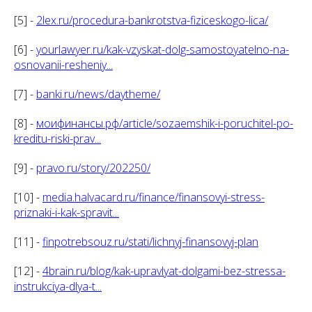
[5] -
2lex.ru/procedura-bankrotstva-fiziceskogo-lica/
[6] -
yourlawyer.ru/kak-vzyskat-dolg-samostoyatelno-na-
osnovanii-resheniy...
[7] -
banki.ru/news/daytheme/
[8] -
моифинансы.рф/article/sozaemshik-i-poruchitel-po-
kreditu-riski-prav...
[9] -
pravo.ru/story/202250/
[10] -
media.halvacard.ru/finance/finansovyi-stress-
priznaki-i-kak-spravit...
[11] -
finpotrebsouz.ru/stati/lichnyj-finansovyj-plan
[12] -
4brain.ru/blog/kak-upravlyat-dolgami-bez-stressa-
instrukciya-dlya-t...