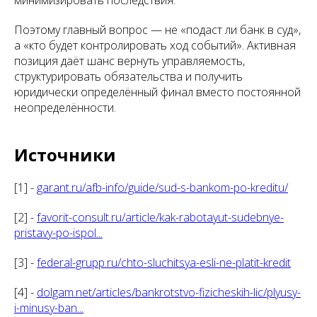
минимизировать последствия.
Поэтому главный вопрос — не «подаст ли банк в суд»,
а «кто будет контролировать ход событий». Активная
позиция даёт шанс вернуть управляемость,
структурировать обязательства и получить
юридически определённый финал вместо постоянной
неопределённости.
Источники
[1] -
garant.ru/afb-info/guide/sud-s-bankom-po-kreditu/
[2] -
favorit-consult.ru/article/kak-rabotayut-sudebnye-
pristavy-po-ispol...
[3] -
federal-grupp.ru/chto-sluchitsya-esli-ne-platit-kredit
[4] -
dolgam.net/articles/bankrotstvo-fizicheskih-lic/plyusy-
i-minusy-ban...