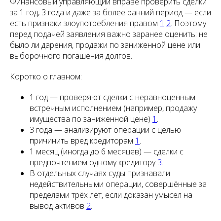
Финансовый управляющий вправе проверить сделки
за 1 год, 3 года и даже за более ранний период — если
есть признаки злоупотребления правом
1
2
. Поэтому
перед подачей заявления важно заранее оценить: не
было ли дарения, продажи по заниженной цене или
выборочного погашения долгов.
Коротко о главном:
1 год — проверяют сделки с неравноценным
встречным исполнением (например, продажу
имущества по заниженной цене)
1
.
3 года — анализируют операции с целью
причинить вред кредиторам
1
.
1 месяц (иногда до 6 месяцев) — сделки с
предпочтением одному кредитору
3
.
В отдельных случаях суды признавали
недействительными операции, совершённые за
пределами трёх лет, если доказан умысел на
вывод активов
2
.