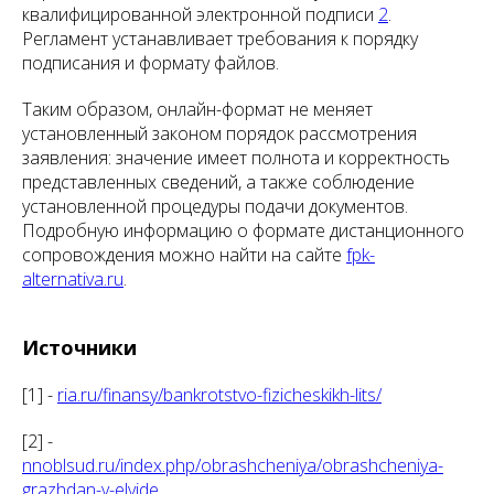
квалифицированной электронной подписи
2
.
Регламент устанавливает требования к порядку
подписания и формату файлов.
Таким образом, онлайн-формат не меняет
установленный законом порядок рассмотрения
заявления: значение имеет полнота и корректность
представленных сведений, а также соблюдение
установленной процедуры подачи документов.
Подробную информацию о формате дистанционного
сопровождения можно найти на сайте
fpk-
alternativa.ru
.
Источники
[1] -
ria.ru/finansy/bankrotstvo-fizicheskikh-lits/
[2] -
nnoblsud.ru/index.php/obrashcheniya/obrashcheniya-
grazhdan-v-elvide