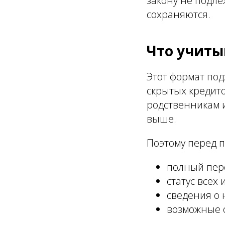
закону не подле
сохраняются.
Что учиты
Этот формат под
скрытых кредито
родственникам и
выше.
Поэтому перед 
полный пер
статус всех
сведения о 
возможные 