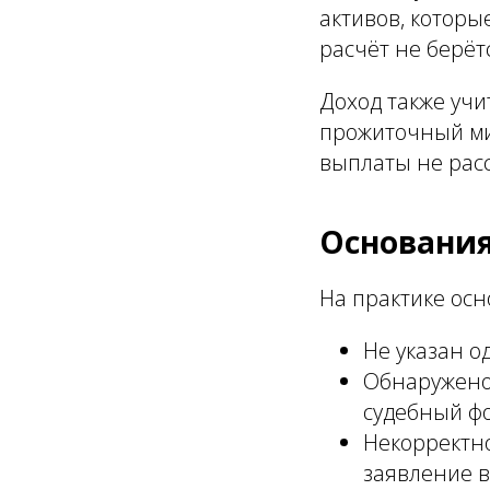
активов, которы
расчёт не берё
Доход также учи
прожиточный ми
выплаты не рас
Основания
На практике ос
Не указан о
Обнаружено
судебный ф
Некорректно
заявление в