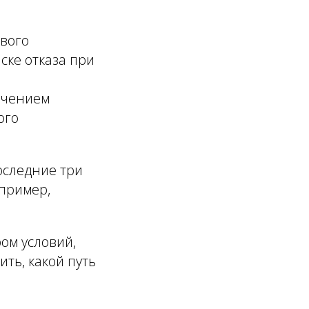
вого
ске отказа при
ачением
ого
оследние три
апример,
ом условий,
ть, какой путь