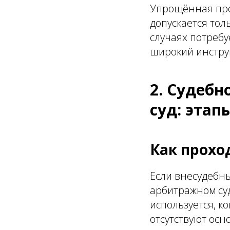
Упрощённая про
допускается тол
случаях потребу
широкий инстру
2. Судеб
суд: эта
Как прохо
Если внесудебны
арбитражном суд
используется, к
отсутствуют ос