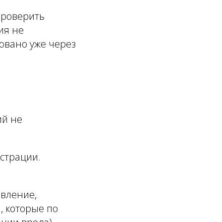
проверить
ия не
овано уже через
ий не
страции.
явление,
, которые по