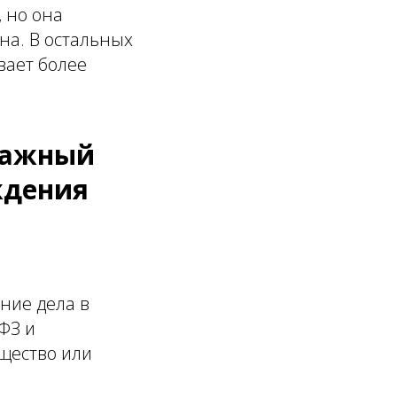
 но она
на. В остальных
вает более
тражный
ждения
ние дела в
ФЗ и
ущество или