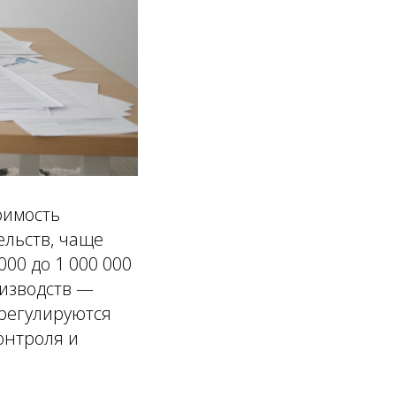
оимость
ельств, чаще
00 до 1 000 000
оизводств —
 регулируются
онтроля и