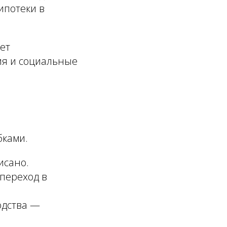
ипотеки в
ет
ия и социальные
.
бками.
исано.
переход в
одства —