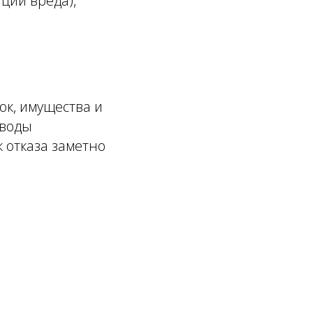
ции вреда),
ок, имущества и
еводы
 отказа заметно