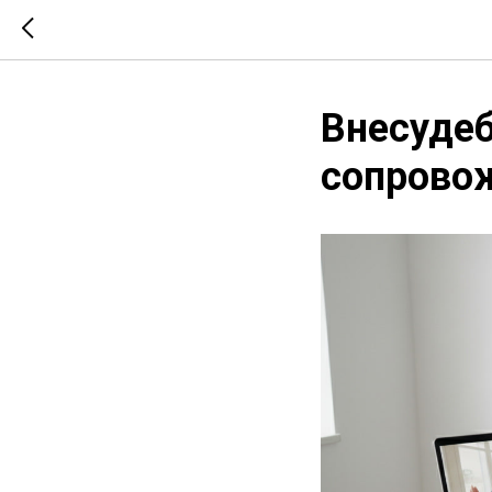
Внесудеб
сопровож