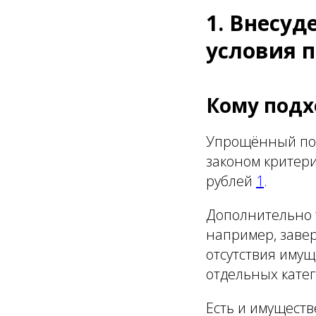
1. Внесуд
условия 
Кому подх
Упрощённый пор
законом критерие
рублей
1
.
Дополнительно 
например, заве
отсутствия имущ
отдельных кате
Есть и имущест