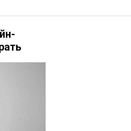
йн-
рать