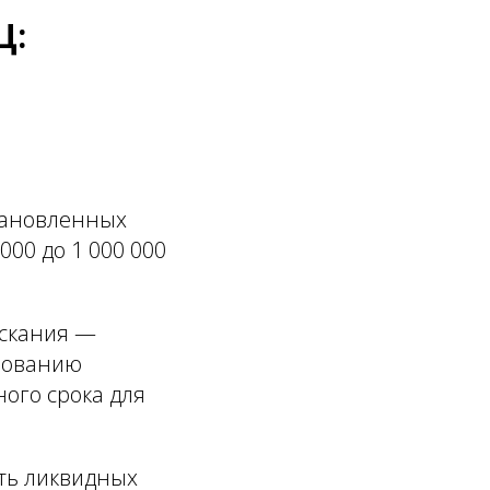
Ц:
тановленных
000 до 1 000 000
ыскания —
нованию
ого срока для
ть ликвидных