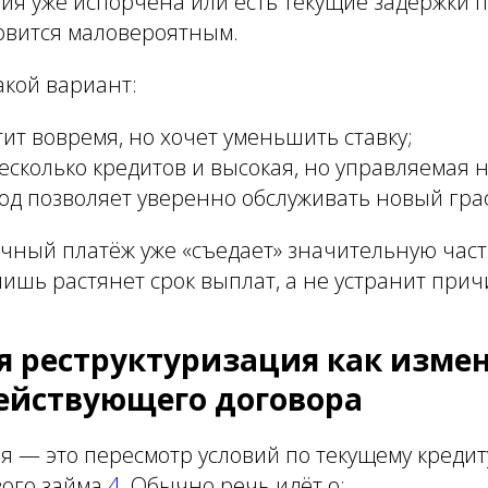
ия уже испорчена или есть текущие задержки п
овится маловероятным.
акой вариант:
атит вовремя, но хочет уменьшить ставку;
 несколько кредитов и высокая, но управляемая н
ход позволяет уверенно обслуживать новый гра
чный платёж уже «съедает» значительную част
ишь растянет срок выплат, а не устранит прич
я реструктуризация как изме
ействующего договора
я — это пересмотр условий по текущему кредит
ого займа
4
. Обычно речь идёт о: