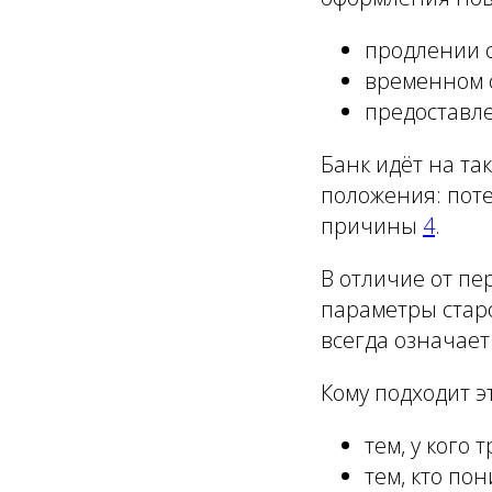
продлении с
временном 
предоставле
Банк идёт на та
положения: пот
причины
4
.
В отличие от пе
параметры стар
всегда означает
Кому подходит э
тем, у кого
тем, кто по