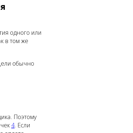
ля
тия одного или
к в том же
 Цели обычно
щика. Поэтому
очек
4
. Если