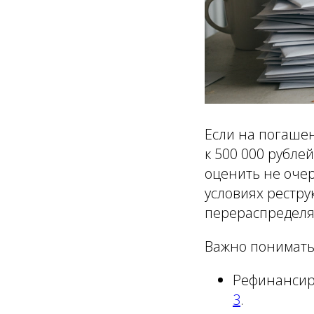
Если на погашен
к 500 000 рубле
оценить не очер
условиях рестр
перераспределя
Важно понимать
Рефинансиро
3
.