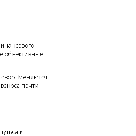
 финансового
ые объективные
оговор. Меняются
 взноса почти
нуться к