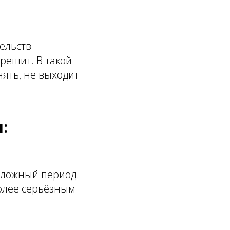
тельств
решит. В такой
ять, не выходит
:
сложный период.
более серьёзным