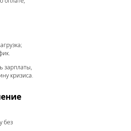
о оплате,
агрузка;
фик.
ь зарплаты,
ину кризиса.
нение
у без