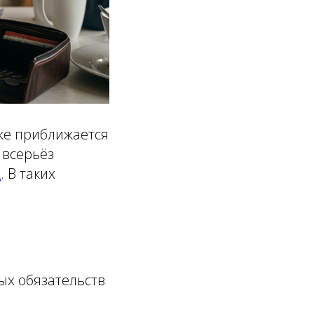
уже приближается
 всерьёз
2
. В таких
ь
ых обязательств