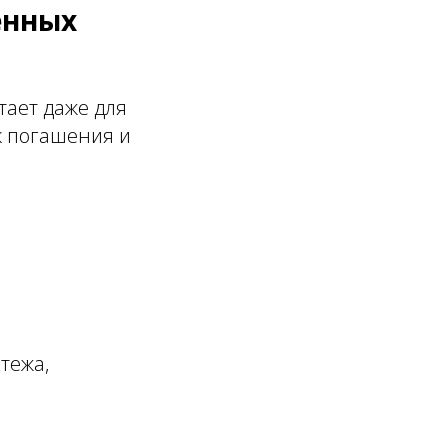
енных
тает даже для
к погашения и
тежа,