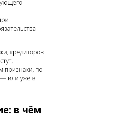
вующего
при
бязательства
жи, кредиторов
стут,
 признаки, по
 — или уже в
е: в чём