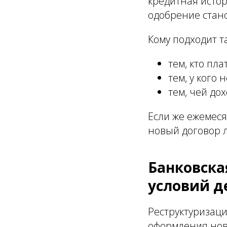
кредитная истор
одобрение стан
Кому подходит т
тем, кто пл
тем, у кого
тем, чей до
Если же ежемеся
новый договор л
Банковска
условий д
Реструктуризаци
оформления нов