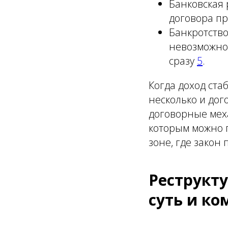
Банковская
договора п
Банкротство
невозможнос
сразу
5
.
Когда доход ст
несколько и дог
договорные мех
которым можно п
зоне, где закон
Реструкт
суть и ко