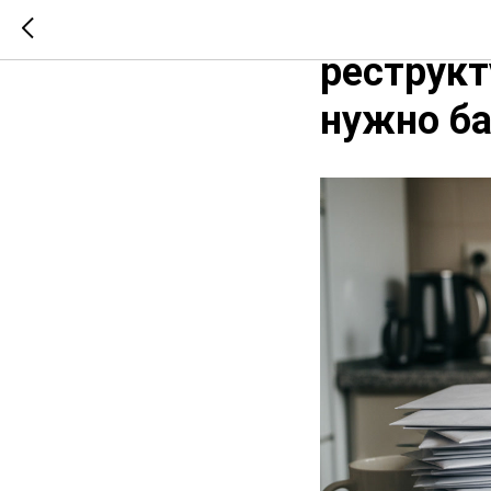
Как поня
реструкт
нужно б