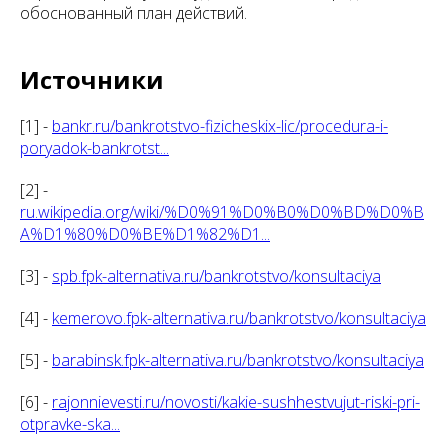
обоснованный план действий.
Источники
[1] -
bankr.ru/bankrotstvo-fizicheskix-lic/procedura-i-
poryadok-bankrotst...
[2] -
ru.wikipedia.org/wiki/%D0%91%D0%B0%D0%BD%D0%B
A%D1%80%D0%BE%D1%82%D1...
[3] -
spb.fpk-alternativa.ru/bankrotstvo/konsultaciya
[4] -
kemerovo.fpk-alternativa.ru/bankrotstvo/konsultaciya
[5] -
barabinsk.fpk-alternativa.ru/bankrotstvo/konsultaciya
[6] -
rajonnievesti.ru/novosti/kakie-sushhestvujut-riski-pri-
otpravke-ska...