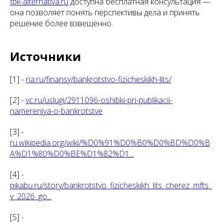
fpk-alternativa.ru
доступна бесплатная консультация —
она позволяет понять перспективы дела и принять
решение более взвешенно.
Источники
[1] -
ria.ru/finansy/bankrotstvo-fizicheskikh-lits/
[2] -
vc.ru/uslugi/2911096-oshibki-pri-publikacii-
namereniya-o-bankrotstve
[3] -
ru.wikipedia.org/wiki/%D0%91%D0%B0%D0%BD%D0%B
A%D1%80%D0%BE%D1%82%D1...
[4] -
pikabu.ru/story/bankrotstvo_fizicheskikh_lits_cherez_mfts_
v_2026_go...
[5] -