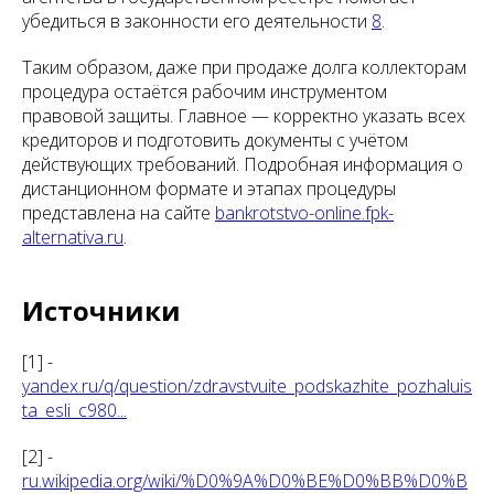
убедиться в законности его деятельности
8
.
Таким образом, даже при продаже долга коллекторам
процедура остаётся рабочим инструментом
правовой защиты. Главное — корректно указать всех
кредиторов и подготовить документы с учётом
действующих требований. Подробная информация о
дистанционном формате и этапах процедуры
представлена на сайте
bankrotstvo-online.fpk-
alternativa.ru
.
Источники
[1] -
yandex.ru/q/question/zdravstvuite_podskazhite_pozhaluis
ta_esli_c980...
[2] -
ru.wikipedia.org/wiki/%D0%9A%D0%BE%D0%BB%D0%B