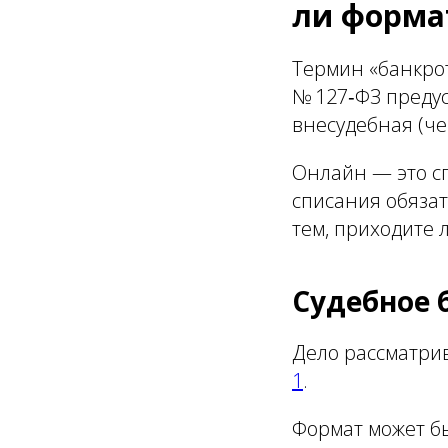
ли формат
Термин «банкрот
№ 127‑ФЗ предус
внесудебная (ч
Онлайн — это сп
списания обязат
тем, приходите 
Судебное 
Дело рассматрив
1
.
Формат может б