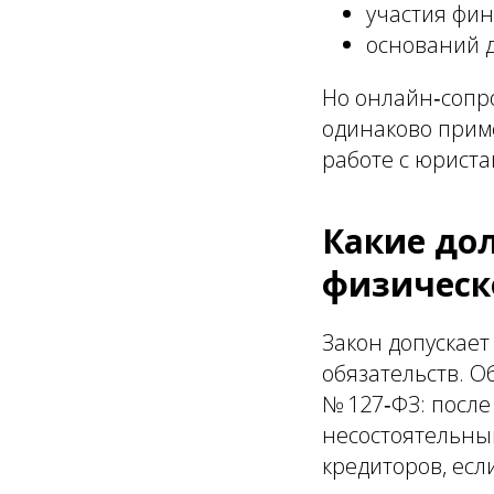
участия фи
оснований д
Но онлайн‑сопро
одинаково приме
работе с юриста
Какие до
физическ
Закон допускае
обязательств. О
№ 127‑ФЗ: посл
несостоятельны
кредиторов, ес