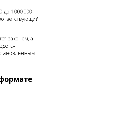
 до 1 000 000
соответствующий
ся законом, а
едётся
 установленным
 формате