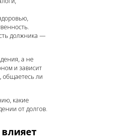
алоги,
здоровью,
венность.
ость должника —
дения, а не
ном и зависит
о, общаетесь ли
нию, какие
дении от долгов.
 влияет