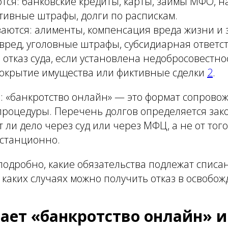
ся: банковские кредиты, карты, займы МФО, н
тивные штрафы, долги по распискам.
аются: алименты, компенсация вреда жизни и 
ред, уголовные штрафы, субсидиарная ответст
 отказ суда, если установлена недобросовестн
сокрытие имущества или фиктивные сделки
2
.
 «банкротство онлайн» — это формат сопровож
процедуры. Перечень долгов определяется зако
т ли дело через суд или через МФЦ, а не от тог
истанционно.
одробно, какие обязательства подлежат списа
 каких случаях можно получить отказ в освобож
ает «банкротство онлайн» и