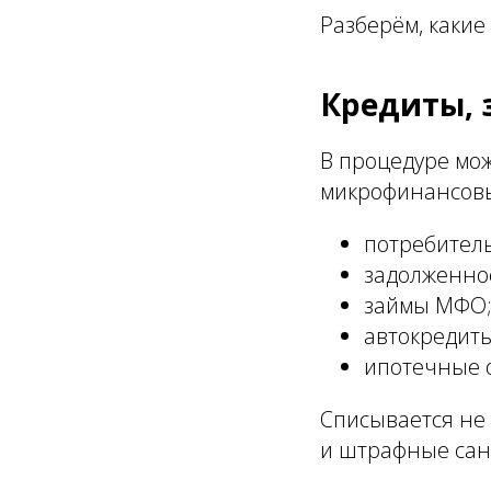
Разберём, каки
Кредиты, 
В процедуре мож
микрофинансовы
потребитель
задолженнос
займы МФО
автокредиты
ипотечные о
Списывается не 
и штрафные сан