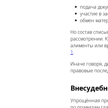
подача доку
участие в з
обмен мате
Но состав списы
рассмотрении. К
алименты или вр
1
.
Иначе говоря, 
правовые после
Внесудебн
Упрощённая про
по правилам гла