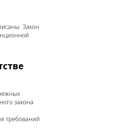
писаны. Закон
танционной
тстве
енежных
ного закона
а
ия требований