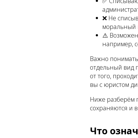
✅ Списывают
администра
❌ Не списыв
моральный в
⚠️ Возможен
например, 
Важно понимать:
отдельный вид 
от того, проходи
вы с юристом д
Ниже разберём п
сохраняются и в
Что означ