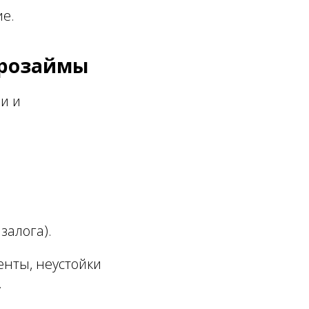
ие.
крозаймы
и и
залога).
енты, неустойки
.