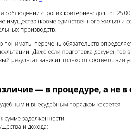
и соблюдении строгих критериев: долг от 25 000
вие имущества (кроме единственного жилья) и 
ельных производств.
о понимать: перечень обязательств определяет
сультации. Даже если подготовка документов в
вый результат зависит только от соответствия
азличие — в процедуре, а не в
судебным и внесудебным порядком касается:
к сумме задолженности;
щества и дохода;