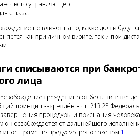
нансового управляющего;
ля отказа.
вождение не влияет на то, какие долги будут с
няется как при личном визите, так и при дис
ми.
лги списываются при банкро
ого лица
т освобождение гражданина от большинства д
бщий принцип закреплён в ст. 213.28 Федераль
е завершения процедуры и признания человек
м он освобождается от дальнейшего исполнен
ли иное прямо не предусмотрено законом
1
.