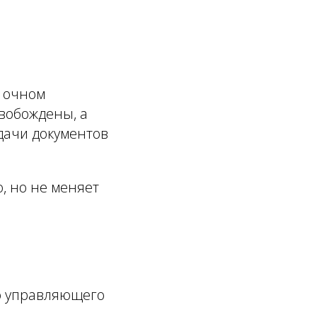
и очном
свобождены, а
дачи документов
, но не меняет
о управляющего