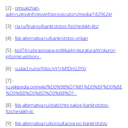
[2] -
omsukchan-
adm.ru/govinfo/govinfoprosecutors/media/1829624/
[3] -
ria.ru/finansy/bankrotstvo-fizicheskikh-lits/
[4] -
fpk-alternativa.ru/bankrotstvo-onlajn
[5] -
kizil74.ru/pravovaya-politika/prokuratura/prokuror-
informiruet/pory...
[6] -
sudact.ru/vsrf/doc/vY1rMfDnG3YX/
[7] -
ru.wikipedia.org/wiki/%D0%98%D1%81%D0%BF%D0%BE
%D0%BB%D0%BD%D0%B8%D1...
[8] -
fpk-alternativa.ru/stati/chto-takoe-bankrotstvo-
fizicheskikh-lic
[9] -
fpk-alternativa.ru/konsultaciya-po-bankrotstvu