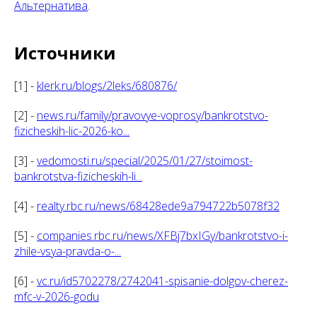
Альтернатива
.
Источники
[1] -
klerk.ru/blogs/2leks/680876/
[2] -
news.ru/family/pravovye-voprosy/bankrotstvo-
fizicheskih-lic-2026-ko...
[3] -
vedomosti.ru/special/2025/01/27/stoimost-
bankrotstva-fizicheskih-li...
[4] -
realty.rbc.ru/news/68428ede9a794722b5078f32
[5] -
companies.rbc.ru/news/XFBj7bxIGy/bankrotstvo-i-
zhile-vsya-pravda-o-...
[6] -
vc.ru/id5702278/2742041-spisanie-dolgov-cherez-
mfc-v-2026-godu